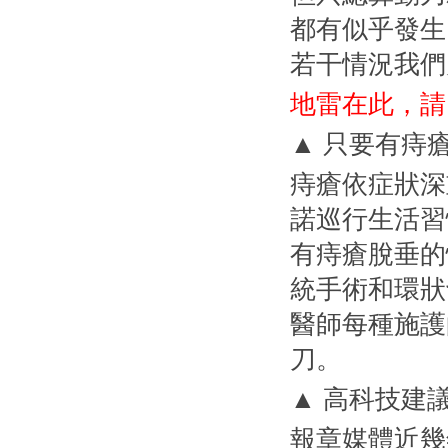
都有似乎發生
若干情況我們
地雷在此，請
▲ 只要有痔
痔瘡依症狀深
諾巡行生活習
有痔瘡脫垂的
統手術和環狀
醫師每種施護
刀。
▲ 高科技建
報章媒體近幾