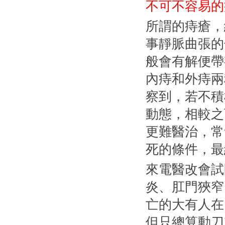
不可不容易的
所謂的痔瘡，
事靜脈曲張的
般會有解便帶
內痔和外痔兩
察到，若不積
動態，相較之
更難醫治，常
死的條件，最
來電醫改會試
炎、肛門狹窄
亡的大有人在
但只總算動刀