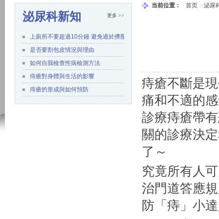
当前位置：
首页
>
泌尿
泌尿科新知
更多 >>
上廁所不要超過10分鐘 避免過於擠壓肛門
是否要割包皮情況與理由
如何自我檢查性病檢測方法
痔瘡對身體與生活的影響
痔瘡不斷是現
痔瘡的形成與如何預防
痛和不適的感
診療痔瘡帶有
關的診療決定
了～
究竟所有人可
治門道答應規
防「痔」小達