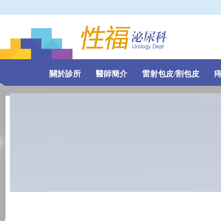
關於診所
醫師簡介
雷射包皮/割包皮