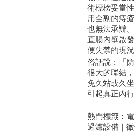
術標榜妥當性
用全副的
痔瘡
也無法承辦。
直腸內壁啟發
便失禁的現況
俗話說：「防
很大的聯結，
免久站或久坐
引起真正內行
熱門標籤：
電
過濾設備
｜
徵