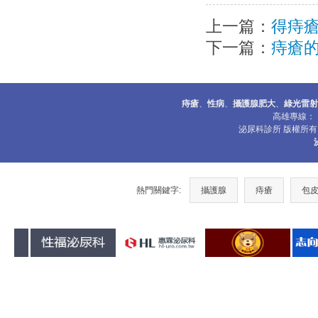
上一篇：
得痔
下一篇：
痔瘡
痔瘡
、
性病
、
攝護腺肥大
、
綠光雷射
高雄專
泌尿科診所 版權所有 © 200
熱門關鍵字:
攝護腺
痔瘡
包