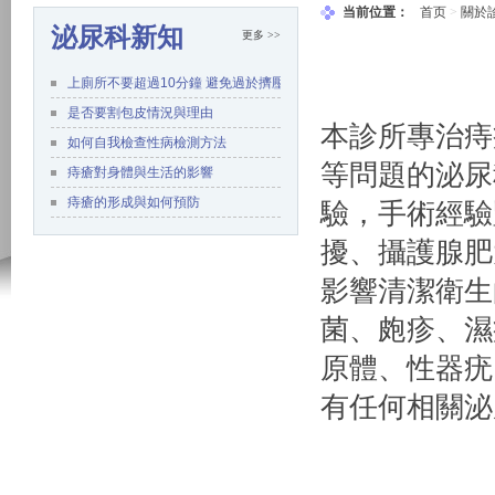
当前位置：
首页
>
關於
泌尿科新知
更多 >>
上廁所不要超過10分鐘 避免過於擠壓肛門
是否要割包皮情況與理由
本診所專治痔
如何自我檢查性病檢測方法
等問題的泌尿
痔瘡對身體與生活的影響
痔瘡的形成與如何預防
驗，手術經驗
擾、攝護腺肥
影響清潔衛生
菌、皰疹、濕
原體、性器疣
有任何相關泌