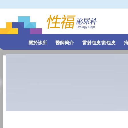
關於診所
醫師簡介
雷射包皮/割包皮