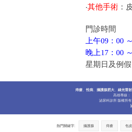
‧
其他手術
：
門診時間
上午
09
：
00
晚上
17
：
00
星期日及例假
痔瘡
、
性病
、
攝護腺肥大
、
綠光雷射
高雄專
泌尿科診所 版權所有 © 200
熱門關鍵字:
攝護腺
痔瘡
包