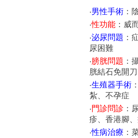
‧
男性手術
：
‧
性功能
：威
‧
泌
尿問題
：
尿困難
‧
膀胱問題
：
胱結石免開刀
‧
生殖器手術
紮、不孕症
‧
門
診問診
：
疹、香港腳、
‧
性病治療
：