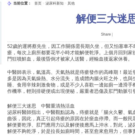
当前位置：
首页
>
泌尿科新知
>
其他
解便三大迷
肛門
Share
|
52
歲的運將蔡先生，因工作關係需長期久坐，但又怕塞車不
瘡，每次上廁所都要花半小時才能解便乾淨。上個月回到家
門狂噴鮮血，最後昏倒才被家人送醫，經輸血後返家休養。
中醫師表示，氣溫高、天氣熱就是痔瘡發作的高峰期！最近
多是因為天氣燥熱、水分流失，造成體內腸火旺之外，也與
睡、食用辛辣刺激食物，或是不少人喜歡一邊如廁一邊滑手
作機率，輕則排硬便或出現便秘，嚴重者恐傷及肛門動脈引
解便三大迷思 中醫重清熱活血
泌尿科醫師指出，中醫觀點認為，痔瘡就是「腸火久鬱、氣
曲張，因此，真正引起痔瘡的原因在於瘀血停滯。而一般民
解便要乾淨、肛門應用力以及解便後應馬上沖水，對此，泌
解便不夠乾淨，於是拉長如廁時間，甚至愈來愈用力，但事