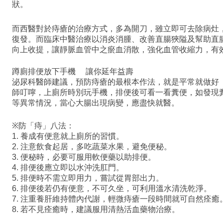
狀。
而西醫對於痔瘡的治療方式，多為開刀，雖立即可去除病灶
復發。而臨床中醫治療以消炎消腫、改善直腸狹隘及幫助直
向上收提，讓靜脈血管中之瘀血消散，強化血管收縮力，有
蹲廁排便放下手機
讓你延年益壽
泌尿科醫師建議，預防痔瘡的最根本作法，就是平常就做好
師叮嚀，上廁所時別玩手機，排便後可看一看糞便，如發現
等異常情況，當心大腸出現病變，應盡快就醫。
※
防「痔」八法：
1.
養成有便意就上廁所的習慣。
2.
注意飲食起居，多吃蔬菜水果，避免便秘。
3.
便秘時，必要可服用軟便藥以助排便。
4.
排便後應立即以水沖洗肛門。
5.
排便時不需立即用力，嘗試從胃部出力。
6.
排便後若仍有便意，不可久坐，可利用溫水清洗乾淨。
7.
注重養肝維持體內代謝，輕微痔瘡一段時間就可自然痊癒
8.
若不見痊癒時，建議服用清熱活血藥物治療。