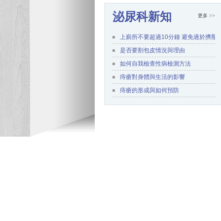
泌尿科新知
更多 >>
上廁所不要超過10分鐘 避免過於擠壓
是否要割包皮情況與理由
如何自我檢查性病檢測方法
痔瘡對身體與生活的影響
痔瘡的形成與如何預防