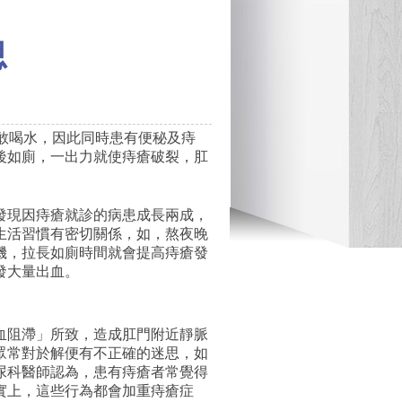
思
敢喝水，因此同時患有便秘及痔
後如廁，一出力就使痔瘡破裂，肛
發現因痔瘡就診的病患成長兩成，
生活習慣有密切關係，如，熬夜晚
機，拉長如廁時間就會提高痔瘡發
發大量出血。
血阻滯」所致，造成肛門附近靜脈
眾常對於解便有不正確的迷思，如
尿科醫師認為，患有痔瘡者常覺得
實上，這些行為都會加重痔瘡症