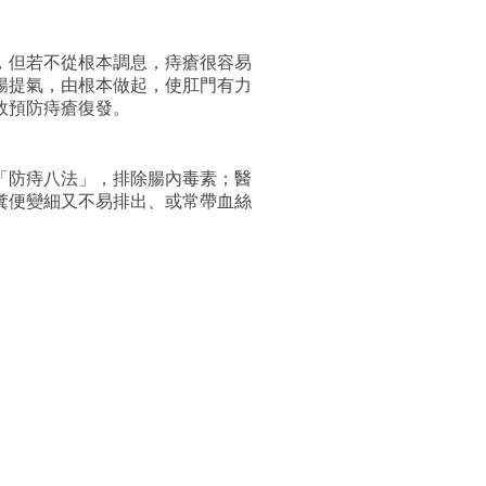
，但若不從根本調息，痔瘡很容易
腸提氣，由根本做起，使肛門有力
效預防痔瘡復發。
「防痔八法」，排除腸內毒素；醫
糞便變細又不易排出、或常帶血絲
。