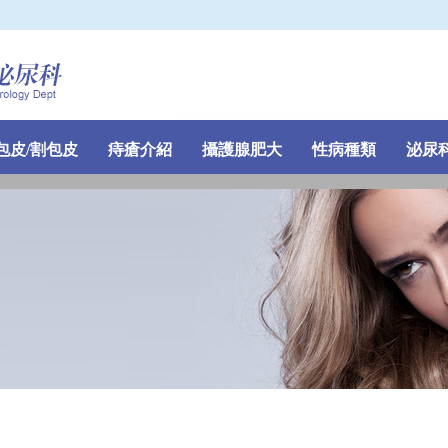
包皮/割包皮
痔瘡介紹
攝護腺肥大
性病種類
泌尿