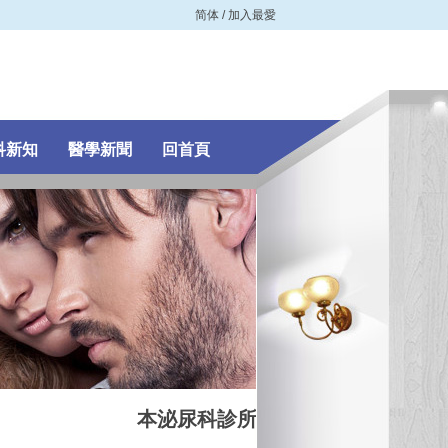
简体
/
加入最愛
科新知
醫學新聞
回首頁
本泌尿科診所簡介
：專治
痔瘡
、
攝護