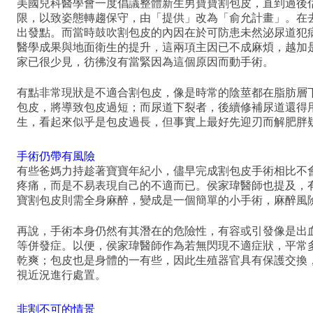
美國兒科醫學會一度倡議整體新生男寶寶割包皮，直到過後
限，以致姿態轉趨保守，由「提供」改為「俞允計畫」。在
出發點。而當時鼓吹割包皮的內因在於可防患未然泌尿道犯
醫學成果與地面衛生的提升，這兩項主因已不成麻煩，越加
家已很少見，彷彿沒有當緊因為這個原因而動手術。
有點非常現狀是不適合
割包皮
，像是時常的
陰莖
都在脂肪層
包皮，將導致包皮過短；而尿道下裂者，後續修補尿道還得
生，看起來似乎是包皮過長，但事實上最好先迎刃而解肥胖
手術仍帶有風險
有些爸媽力持趁著寶寶年紀小，儘早完成割包皮手術相比不
疼痛，而是不易表現自己的不適而已。侯家瑋醫師也提及，
寶割包皮則需全身麻醉，變成是一個簡單的小手術，麻醉風
再說，手術本身仍然有其潛在的危險性，有容或引發像是出
等併發症。以便，侯家瑋醫師作為若無閃現不適症狀，平常
乾爽；包皮也是身體的一有些，因此生殖器官具有保護交換
視近況進行處置。
非割不可的情景