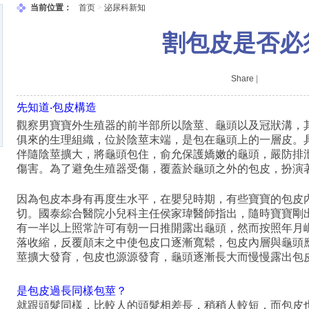
当前位置：
首页
>
泌尿科新知
割包皮是否必
肛門
Share
|
先知道‧包皮構造
觀察男寶寶外生殖器的前半部所以陰莖、龜頭以及冠狀溝，其中的
俱來的生理組織，位於陰莖末端，是包在龜頭上的一層皮。
伴隨陰莖擴大，將龜頭包住，俞允保護嬌嫩的龜頭，嚴防排
傷害。為了避免生殖器受傷，覆蓋於龜頭之外的包皮，扮演
因為包皮本身有再度生水平，在嬰兒時期，有些寶寶的包皮
切。國泰綜合醫院小兒科主任侯家瑋醫師指出，隨時寶寶剛
有一半以上照常許可有朝一日推開露出龜頭，然而按照年月
落收縮，反覆顛末之中使包皮口逐漸寬鬆，包皮內層與龜頭
莖擴大發育，包皮也源源發育，龜頭逐漸長大而慢慢露出包
是包皮過長同樣包莖？
就跟頭髮同樣，比較人的頭髮相差長，稍稍人較短，而包皮