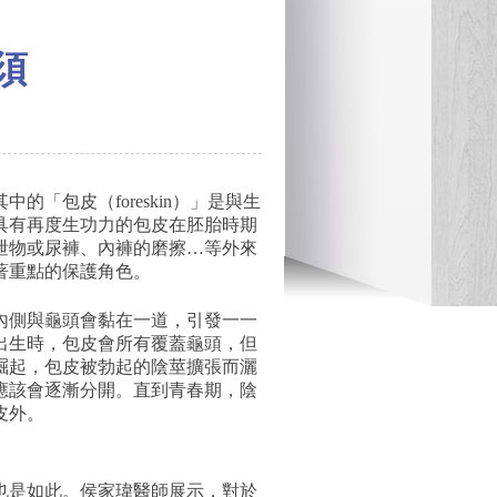
須
「包皮（foreskin）」是與生
具有再度生功力的包皮在胚胎時期
泄物或尿褲、內褲的磨擦…等外來
著重點的保護角色。
內側與龜頭會黏在一道，引發一一
出生時，包皮會所有覆蓋龜頭，但
崛起，包皮被勃起的陰莖擴張而灑
應該會逐漸分開。直到青春期，陰
皮外。
也是如此。侯家瑋醫師展示，對於