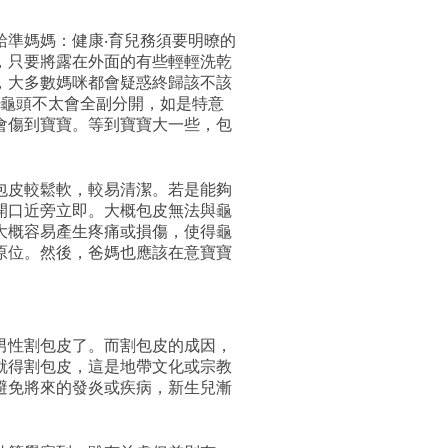
給準媽媽：健康‧育兒務須要明暸的
，只要將露在外面的有些輕輕洗乾
，大多數媽咪都會疑惑終歸該不該
和龜頭不太會全副分開，如是特意
會傷到寶寶。等到寶寶大一些，包
包皮較鬆軟，較易清潔。若是能夠
開口近旁立即。大概包皮無法與龜
大概容易產生疼痛或損傷，使得龜
原位。然後，爸媽也應該在意寶寶
男性
割包皮
了。而
割包皮
的成因，
就得
割包皮
，這是地帶文化或宗教
避免將來的發炎或疾病，新生兒漸