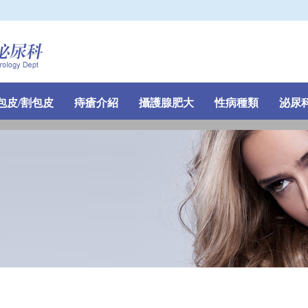
包皮/割包皮
痔瘡介紹
攝護腺肥大
性病種類
泌尿