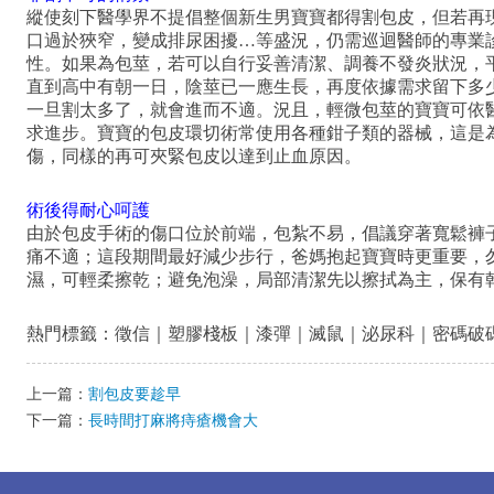
縱使刻下醫學界不提倡整個新生男寶寶都得割包皮，但若再
口過於狹窄，變成排尿困擾…等盛況，仍需巡迴醫師的專業
性。如果為包莖，若可以自行妥善清潔、調養不發炎狀況，
直到高中有朝一日，陰莖已一應生長，再度依據需求留下多
一旦割太多了，就會進而不適。況且，輕微包莖的寶寶可依
求進步。
寶寶的
包皮
環切術常使用各種鉗子類的器械，這是
傷，同樣的再可夾緊
包皮
以達到止血原因。
術後得耐心呵護
由於
包皮
手術的傷口位於前端，包紮不易，倡議穿著寬鬆褲
痛不適；這段期間最好減少步行，爸媽抱起寶寶時更重要，
濕，可輕柔擦乾；避免泡澡，局部
清潔
先以擦拭為主，保有
熱門標籤：
徵信
｜
塑膠棧板
｜
漆彈
｜
滅鼠
｜
泌尿科
｜
密碼破
上一篇：
割包皮要趁早
下一篇：
長時間打麻將痔瘡機會大