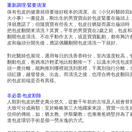
重新調理‧緊要清潔
保有包皮的健康就得要做好根本的清潔。在《小兒科醫師寫
大小事》一書提及，剛出生的男寶寶由於包皮緊覆在龜頭上
淨就應諾了；但隨寶寶有些長大，包皮往猶疑而露出龜頭時
把包皮翻開來清洗？其實，平常的男寶寶在2歲之前，包皮
翻開包皮清洗、不在乎動作太大，或是寶寶亂動，都有興許
皮和龜頭分開先後，應諾偶爾翻開包皮清洗一下就好。
對此醫師也展現，通用每日的洗香香時分，室內溫度較高，
翻動包皮，爸媽准許輕柔地比較翻推一下，以溫水沖洗包皮
頭一應分離，能夠推到哪裡就洗到那裡，千萬別強行分離，
頭紅腫，越發發炎、出血。而清洗之後，也理合將包皮翻回
的包皮前端是否有異樣。
非必需‧包皮割除
人類
割包皮
的歷史萬分悠久，從數千年前的古埃及人就會替
大致可分成兩類：至於略略第三大地國家來說，寶寶一出生
信仰的傳統，如：猶太教、伊斯蘭教；也漸漸爸媽堅持為了
進
包皮
環切手術是個一勞永逸的方式。