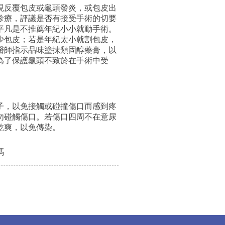
現反覆包皮或龜頭發炎，或包皮出
診療，評議是否有接受手術的切要
平凡是不推薦年紀小小就動手術。
少包皮；若是年紀太小就割包皮，
醫師指示品味塗抹類固醇藥膏，以
為了保護龜頭不致於在手術中受
子，以免接觸或碰撞傷口而感到疼
勿碰觸傷口。若傷口四周不在意尿
乾爽，以免傳染。
碼