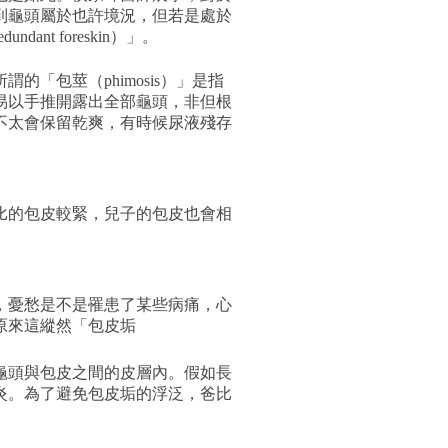
到龜頭屬於也許境況，但若是處於
t foreskin）」。
「包莖（phimosis）」是指
易以手推開露出全部龜頭，非但根
不太會保留乾爽，有時候尿液殘存
比的包皮較緊，兒子的包皮也會相
，憂愁是不是罹患了某些病痛，心
原來這縱然「包皮垢
龜頭與包皮之間的皮層內。假如長
炎。為了避免包皮垢的浮泛，爸比