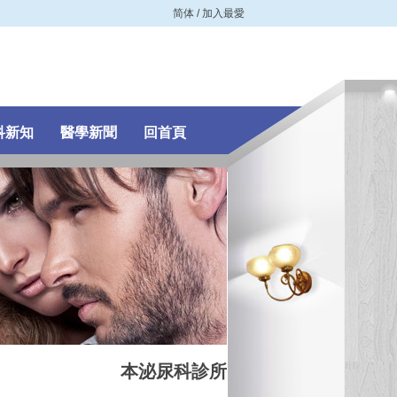
简体
/
加入最愛
科新知
醫學新聞
回首頁
本泌尿科診所簡介
：專治
痔瘡
、
攝護