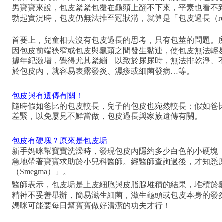
男寶寶來說，包皮緊緊包覆在龜頭上翻不下來，平素也看不
勃起實況時，包皮仍無法推至冠狀溝，就算是「包皮過長（redundan
首要上，兒童相去沒有包皮過長的思考，只有包莖的問題。所謂的
因包皮前端狹窄或包皮與龜頭之間發生黏連，使包皮無法輕
據年紀激增，覺得尤其緊繃，以致於尿尿時，無法排乾淨、
於包皮內，就容易表露發炎、濕疹或細菌發病…等。
包皮與有遺傳有關！
隨時假如爸比的包皮較長，兒子的包皮也宛然較長；假如爸
差緊，以免屢見不鮮當做，包皮過長與家族遺傳有關。
包皮有硬塊？原來是包皮垢！
新手媽咪幫寶寶洗澡時，發現包皮內隱約多少白色的小硬塊
急地帶著寶寶求助於小兒科醫師。經醫師查詢過後，才知悉
（Smegma）」。
醫師表示，包皮垢是上皮細胞與皮脂腺堆積的結果，堆積於
精神不妥善舉辦，簡易滋生細菌，滋生龜頭或包皮本身的發
媽咪可能要每日幫寶寶做好清潔的功夫才行！