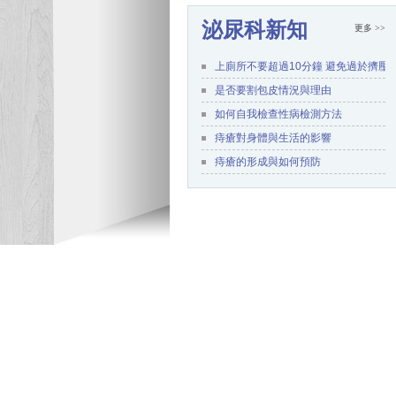
泌尿科新知
更多 >>
上廁所不要超過10分鐘 避免過於擠壓
是否要割包皮情況與理由
如何自我檢查性病檢測方法
痔瘡對身體與生活的影響
痔瘡的形成與如何預防