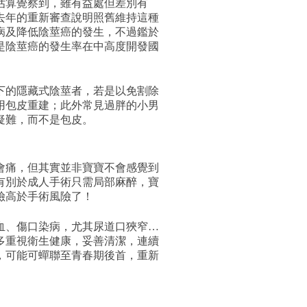
估算覺察到，雖有益處但差別有
去年的重新審查說明照舊維持這種
病及降低陰莖癌的發生，不過鑑於
是陰莖癌的發生率在中高度開發國
下的隱藏式
陰莖
者，若是以免割除
用包皮重建；此外常見過胖的小男
疑難，而不是包皮。
會痛，但其實並非寶寶不會感覺到
有別於成人手術只需局部麻醉，寶
險高於手術風險了！
血、傷口染病，尤其尿道口狹窄…
多重視衛生健康，妥善清潔，連續
，可能可蟬聯至青春期後首，重新